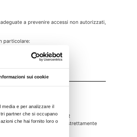
za adeguate a prevenire accessi non autorizzati,
n particolare:
ci
Informazioni sui cookie
l media e per analizzare il
ostri partner che si occupano
ento ai sensi dell’art. 28 GDPR
azioni che hai fornito loro o
nitori di esperienze), nei limiti strettamente