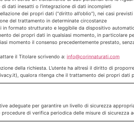
 di dati inesatti o l’integrazione di dati incompleti
llazione dei propri dati (“diritto all’oblio”), nei casi previst
zione del trattamento in determinate circostanze
ti in formato strutturato e leggibile da dispositivo automati
mento dei propri dati in qualsiasi momento, in particolare pe
siasi momento il consenso precedentemente prestato, senza 
tattare il Titolare scrivendo a:
info@corinnaturati.com
zione della richiesta. L’utente ha altresì il diritto di proporr
cy.it), qualora ritenga che il trattamento dei propri dati p
ive adeguate per garantire un livello di sicurezza appropriato 
 e procedure di verifica periodica delle misure di sicurezza a