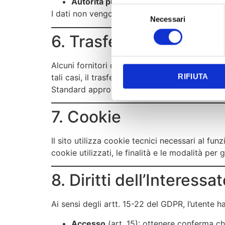
Autorità pubbliche
, in caso di obblighi 
Selezione
I dati non vengono ceduti a terzi per finalità
Necessari
del
consenso
6. Trasferimento dei Dat
Alcuni fornitori di servizi tecnici utilizzati (e
tali casi, il trasferimento avviene nel rispett
RIFIUTA
Standard approvate dalla Commissione Euro
7. Cookie
Il sito utilizza cookie tecnici necessari al fu
cookie utilizzati, le finalità e le modalità per
8. Diritti dell’Interessa
Ai sensi degli artt. 15-22 del GDPR, l’utente ha i
Accesso
(art. 15): ottenere conferma ch