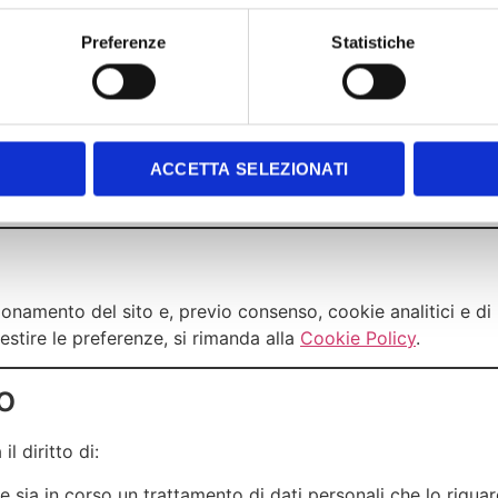
di legge o provvedimenti dell’autorità giudiziaria
 di marketing senza esplicito consenso dell’interessato.
Preferenze
Statistiche
i all’Estero
s. servizi cloud, piattaforme di analisi) potrebbero trattare i 
o delle garanzie previste dal GDPR, in particolare attraverso 
ACCETTA SELEZIONATI
pea.
nzionamento del sito e, previo consenso, cookie analitici e di
 gestire le preferenze, si rimanda alla
Cookie Policy
.
to
l diritto di:
e sia in corso un trattamento di dati personali che lo rigu