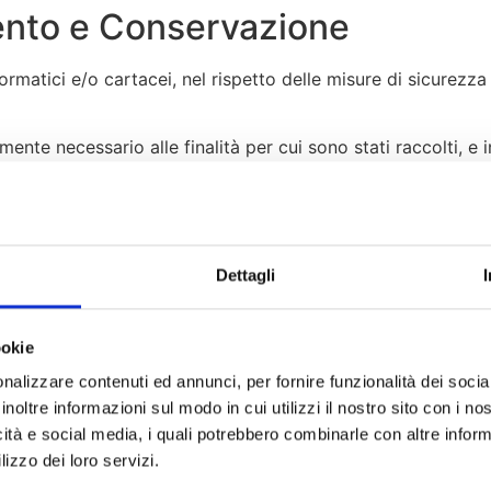
mento e Conservazione
formatici e/o cartacei, nel rispetto delle misure di sicurez
ente necessario alle finalità per cui sono stati raccolti, e i
e del rapporto, in conformità agli obblighi fiscali e civilisti
 dall’ultima comunicazione
arketing:
fino alla revoca del consenso
Dettagli
fusione dei Dati
ookie
alvo nei seguenti casi:
nalizzare contenuti ed annunci, per fornire funzionalità dei socia
inoltre informazioni sul modo in cui utilizzi il nostro sito con i n
l, CRM) che agiscono in qualità di Responsabili del Trattam
icità e social media, i quali potrebbero combinarle con altre inform
ervizi richiesti (es. strutture ricettive, guide turistiche, for
lizzo dei loro servizi.