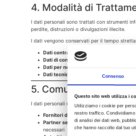
4. Modalità di Tratta
I dati personali sono trattati con strumenti in
perdite, distruzioni o divulgazioni illecite.
I dati vengono conservati per il tempo strettam
Dati contrattuali:
10 anni dalla conclusion
Dati di contatto pre-contrattuale:
2 anni
Dati per newsletter e comunicazioni m
Dati tecnici di navigazione:
12 mesi
Consenso
5. Comunicazione e Dif
Questo sito web utilizza i c
I dati personali non vengono diffusi a terzi, s
Utilizziamo i cookie per perso
nostro traffico. Condividiamo 
Fornitori di servizi tecnici
(hosting, emai
di analisi dei dati web, pubbl
Partner selezionati
per l’erogazione dei s
che hanno raccolto dal tuo uti
necessari